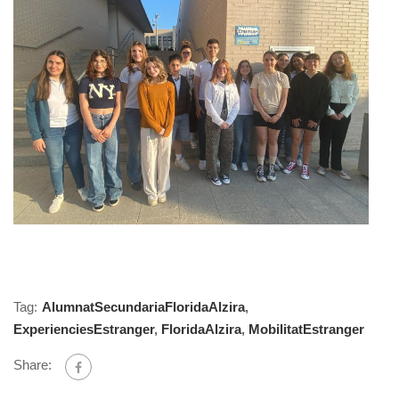
Tag:
AlumnatSecundariaFloridaAlzira
,
ExperienciesEstranger
,
FloridaAlzira
,
MobilitatEstranger
Share: