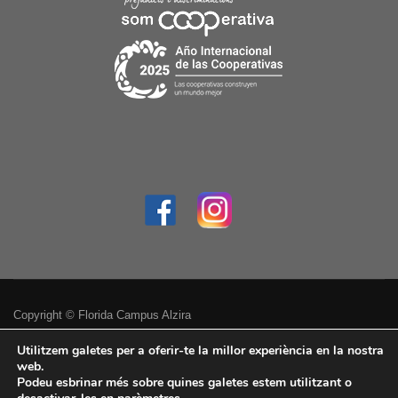
Copyright © Florida Campus Alzira
Política de privacitat
Utilitzem galetes per a oferir-te la millor experiència en la nostra
web.
Podeu esbrinar més sobre quines galetes estem utilitzant o
Avís legal