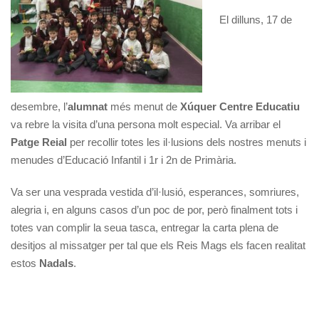
El dilluns, 17 de
desembre, l’
alumnat
més menut de
Xúquer Centre Educatiu
va rebre la visita d’una persona molt especial. Va arribar el
Patge Reial
per recollir totes les il·lusions dels nostres menuts i
menudes d’Educació Infantil i 1r i 2n de Primària.
Va ser una vesprada vestida d’il·lusió, esperances, somriures,
alegria i, en alguns casos d’un poc de por, però finalment tots i
totes van complir la seua tasca, entregar la carta plena de
desitjos al missatger per tal que els Reis Mags els facen realitat
estos
Nadals
.