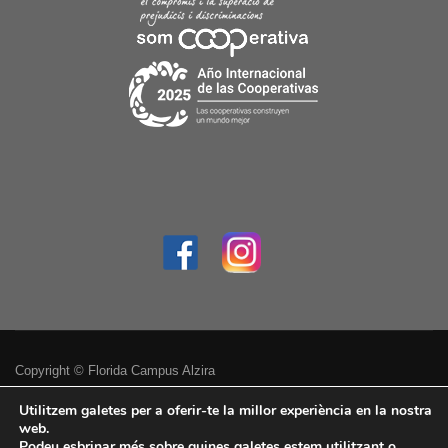
Copyright © Florida Campus Alzira
Política de privacitat
Utilitzem galetes per a oferir-te la millor experiència en la nostra
web.
Podeu esbrinar més sobre quines galetes estem utilitzant o
Avís legal