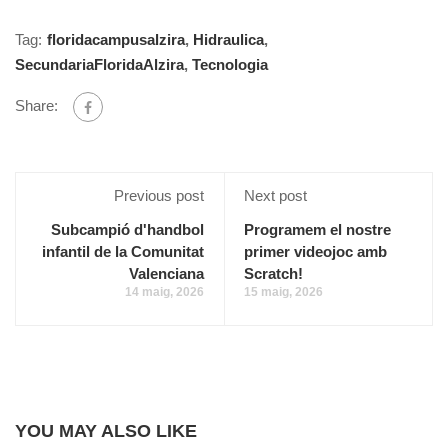
Tag:
floridacampusalzira
,
Hidraulica
,
SecundariaFloridaAlzira
,
Tecnologia
Share:
Previous post
Next post
Subcampió d'handbol
Programem el nostre
infantil de la Comunitat
primer videojoc amb
Valenciana
Scratch!
14 maig, 2026
15 maig, 2026
YOU MAY ALSO LIKE