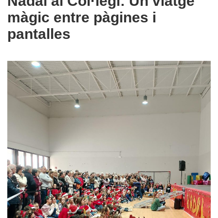
Nadal al Col·legi: Un viatge
màgic entre pàgines i
pantalles