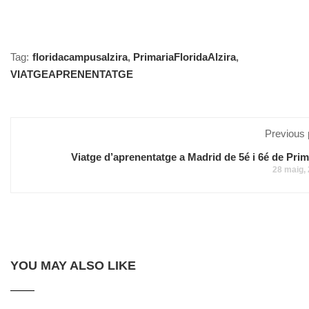
Tag:
floridacampusalzira
,
PrimariaFloridaAlzira
,
VIATGEAPRENENTATGE
Previous 
Viatge d’aprenentatge a Madrid de 5é i 6é de Prim
28 maig,
YOU MAY ALSO LIKE