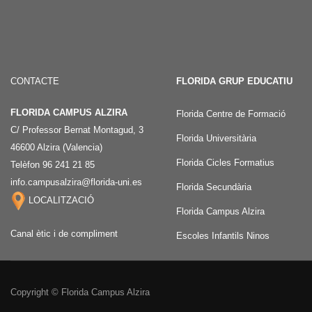
CONTACTE
FLORIDA GRUP EDUCATIU
FLORIDA CAMPUS ALZIRA
Florida Centre de Formació
C/ Professor Bernat Montagud, 3
Florida Universitària
46600 Alzira (Valencia)
Florida Cicles Formatius
Telèfon 96 241 21 85
info.campusalzira@florida-uni.es
Florida Secundària
LOCALITZACIÓ
Florida Campus Alzira
Canal ètic i de compliment
Escoles Infantils Ninos
Copyright © Florida Campus Alzira