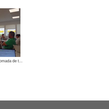
AKOE tanca el curs amb una jornada de treball compartit i dona la benvinguda a una nova cooperativa