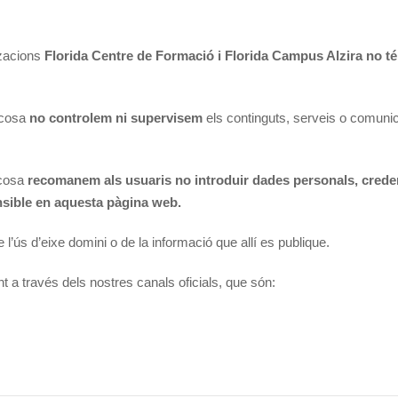
tzacions
Florida Centre de Formació i
Florida Campus Alzira no té 
l cosa
no controlem ni supervisem
els continguts, serveis o comuni
 cosa
recomanem als usuaris no introduir dades personals, crede
nsible en aquesta pàgina web.
 l’ús d’eixe domini o de la informació que allí es publique.
 a través dels nostres canals oficials, que són: