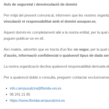
Avís de seguretat i desvinculació de domini
Per mitjà del present comunicat, informem que les nostres organi
vinculació ni responsabilitat amb el domini axuquer.es.
Aquest domini és completament alié a la nostra entitat, per la qua
puguen publicar-se en ell.
Així mateix, advertim que es tracta d’un lloc
no segur,
per la qual
d’accés, informació confidencial o qualsevol tipus de dada se
La nostra organització declina qualsevol responsabilitat derivada de
Per a qualsevol dubte o consulta, preguem contactar exclusivament
info.campusalzira@florida-uni.es
96 241 21 85
https://www.floridacampusalzira.es