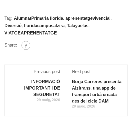
Tag:
AlumnatPrimaria florida
,
aprenentatgevivencial
,
Diversió
,
floridacampusalzira
,
Talayuelas
,
VIATGEAPRENENTATGE
Share:
Previous post
Next post
INFORMACIÓ
Borja Carreres presenta
IMPORTANT I DE
Alzitrans, una app de
SEGURETAT
transport urbà creada
29 maig, 2026
des del cicle DAM
29 maig, 2026