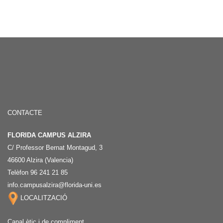
CONTACTE
FLORIDA CAMPUS ALZIRA
C/ Professor Bernat Montagud, 3
46600 Alzira (Valencia)
Telèfon 96 241 21 85
info.campusalzira@florida-uni.es
LOCALITZACIÓ
Canal ètic i de compliment