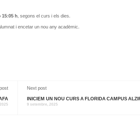
o 15:05 h
, segons el curs i els dies.
’alumnat i encetar un nou any acadèmic.
post
Next post
AFA
INICIEM UN NOU CURS A FLORIDA CAMPUS ALZI
 2025
9 setembre, 2025