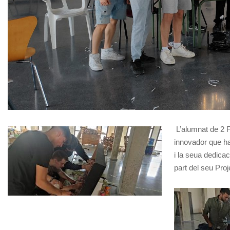
L’alumnat de 2 F
innovador que ha
i la seua dedica
part del seu Proj