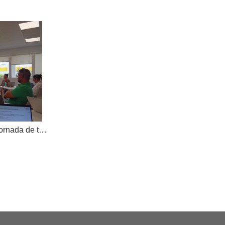
AKOE tanca el curs amb una jornada de treball compartit i dona la benvinguda a una nova cooperativa