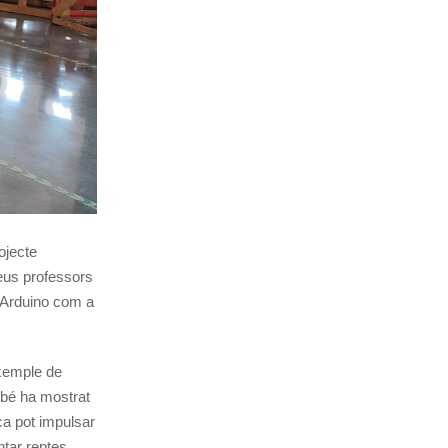
ojecte
seus professors
d’Arduino com a
xemple de
ambé ha mostrat
a pot impulsar
ntar reptes