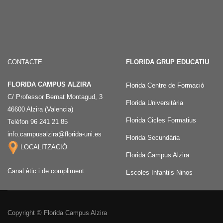
CONTACTE
FLORIDA GRUP EDUCATIU
FLORIDA CAMPUS ALZIRA
Florida Centre de Formació
C/ Professor Bernat Montagud, 3
Florida Universitària
46600 Alzira (Valencia)
Florida Cicles Formatius
Telèfon 96 241 21 85
info.campusalzira@florida-uni.es
Florida Secundària
LOCALITZACIÓ
Florida Campus Alzira
Canal ètic i de compliment
Escoles Infantils Ninos
Copyright © Florida Campus Alzira