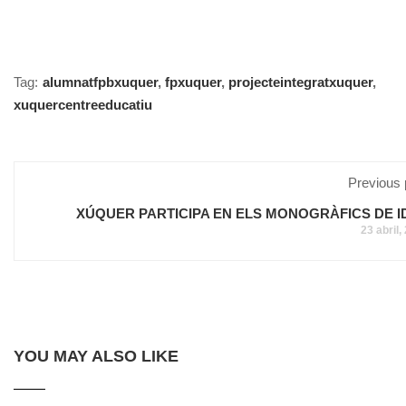
Tag:
alumnatfpbxuquer
,
fpxuquer
,
projecteintegratxuquer
,
xuquercentreeducatiu
Previous 
XÚQUER PARTICIPA EN ELS MONOGRÀFICS DE I
23 abril,
YOU MAY ALSO LIKE