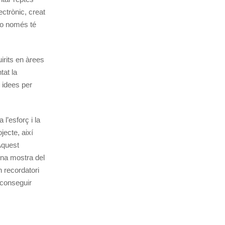
ctrònic, creat
no només té
irits en àrees
tat la
i idees per
l’esforç i la
jecte, així
Aquest
na mostra del
n recordatori
conseguir