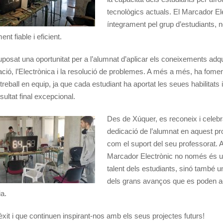
tecnològics actuals. El Marcador Ele
íntegrament pel grup d’estudiants, 
 fiable i eficient.
uposat una oportunitat per a l’alumnat d’aplicar els coneixements adqu
ió, l’Electrònica i la resolució de problemes. A més a més, ha fomen
l treball en equip, ja que cada estudiant ha aportat les seues habilitats 
ultat final excepcional.
Des de Xúquer, es reconeix i celebra 
dedicació de l’alumnat en aquest pro
com el suport del seu professorat. 
Marcador Electrònic no només és u
talent dels estudiants, sinó també u
dels grans avanços que es poden a
a.
it i que continuen inspirant-nos amb els seus projectes futurs!