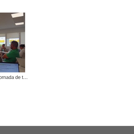
AKOE tanca el curs amb una jornada de treball compartit i dona la benvinguda a una nova cooperativa