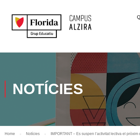
Q
NOTÍCIES
Home
Notícies
IMPORTANT – Es suspen l’activitat lectiva el pròxim