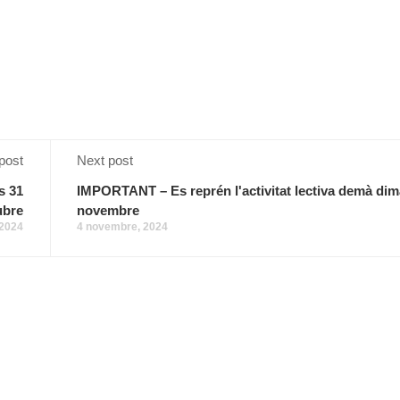
post
Next post
s 31
IMPORTANT – Es reprén l'activitat lectiva demà dim
ubre
novembre
 2024
4 novembre, 2024