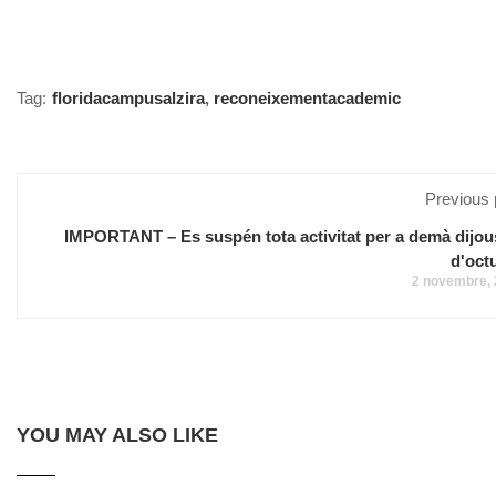
Tag:
floridacampusalzira
,
reconeixementacademic
Previous 
IMPORTANT – Es suspén tota activitat per a demà dijou
d'oct
2 novembre,
YOU MAY ALSO LIKE