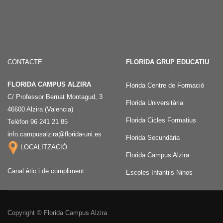
CONTACTE
FLORIDA GRUP EDUCATIU
FLORIDA CAMPUS ALZIRA
Florida Centre de Formació
C/ Professor Bernat Montagud, 3
Florida Universitària
46600 Alzira (Valencia)
Florida Cicles Formatius
Telèfon 96 241 21 85
info.campusalzira@florida-uni.es
Florida Secundària
LOCALITZACIÓ
Florida Campus Alzira
Canal ètic i de compliment
Escoles Infantils Ninos
Copyright © Florida Campus Alzira