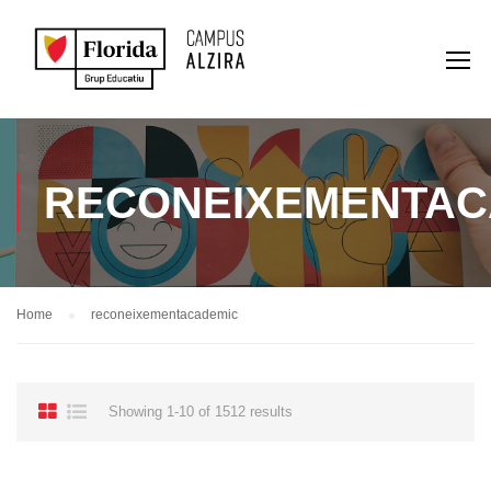
RECONEIXEMENTAC
Home
reconeixementacademic
Showing 1-10 of 1512 results