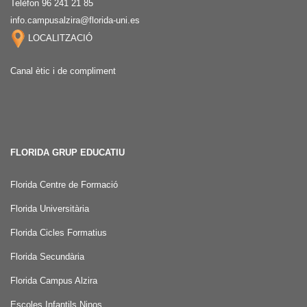
Telèfon 96 241 21 85
info.campusalzira@florida-uni.es
LOCALITZACIÓ
Canal ètic i de compliment
FLORIDA GRUP EDUCATIU
Florida Centre de Formació
Florida Universitària
Florida Cicles Formatius
Florida Secundària
Florida Campus Alzira
Escoles Infantils Ninos