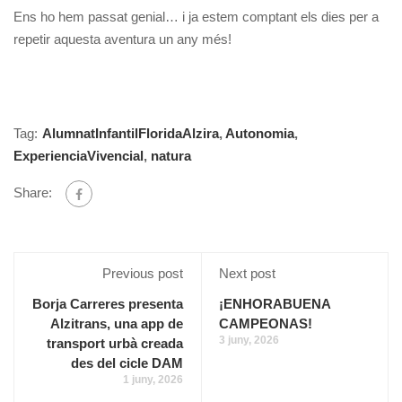
Ens ho hem passat genial… i ja estem comptant els dies per a
repetir aquesta aventura un any més!
Tag:
AlumnatInfantilFloridaAlzira
,
Autonomia
,
ExperienciaVivencial
,
natura
Share:
Previous post
Next post
Borja Carreres presenta
¡ENHORABUENA
Alzitrans, una app de
CAMPEONAS!
3 juny, 2026
transport urbà creada
des del cicle DAM
1 juny, 2026