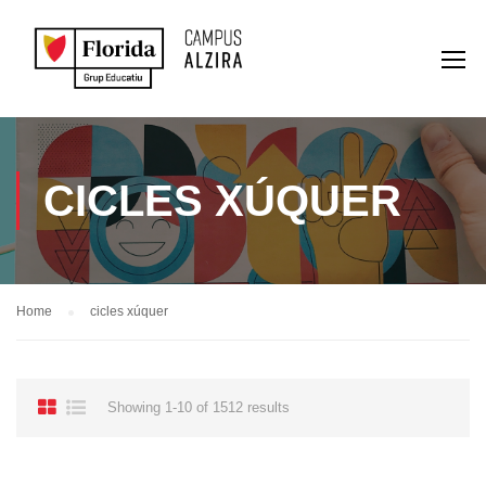
CICLES XÚQUER
Home
cicles xúquer
Showing 1-10 of 1512 results