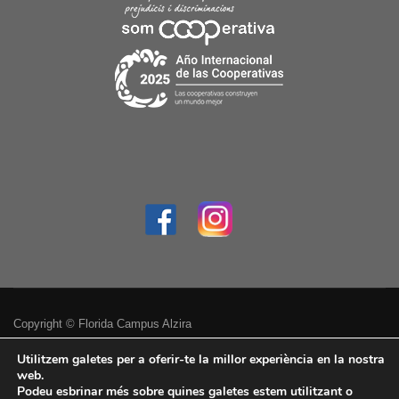
Copyright © Florida Campus Alzira
Política de privacitat
Utilitzem galetes per a oferir-te la millor experiència en la nostra
web.
Podeu esbrinar més sobre quines galetes estem utilitzant o
Avís legal