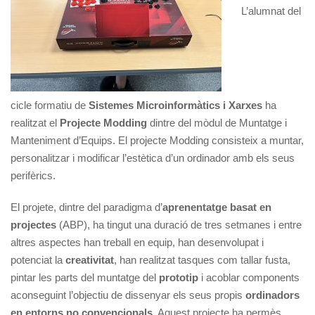
L’alumnat del
cicle formatiu de
Sistemes Microinformàtics i Xarxes
ha
realitzat el
Projecte Modding
dintre del mòdul de Muntatge i
Manteniment d’Equips. El projecte Modding consisteix a muntar,
personalitzar i modificar l’estètica d’un ordinador amb els seus
perifèrics.
El projete, dintre del paradigma d’
aprenentatge basat en
projectes
(ABP), ha tingut una duració de tres setmanes i entre
altres aspectes han treball en equip, han desenvolupat i
potenciat la
creativitat
, han realitzat tasques com tallar fusta,
pintar les parts del muntatge del
prototip
i acoblar components
aconseguint l’objectiu de dissenyar els seus propis
ordinadors
en entorns no convencionals.
Aquest projecte ha permès