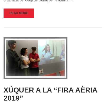
organitzat pel Grup de Debat per la Igualtat …
READ MORE
XÚQUER A LA “FIRA AÈRIA
2019”