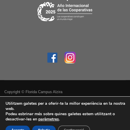
Copyright © Florida Campus Alzira
Política de privacitat
Utilitzem galetes per a oferir-te la millor experiència en la nostra
web.
Podeu esbrinar més sobre quines galetes estem utilitzant o
Avís legal
desactivar-les en
parèmetres
.
Accessibilitat