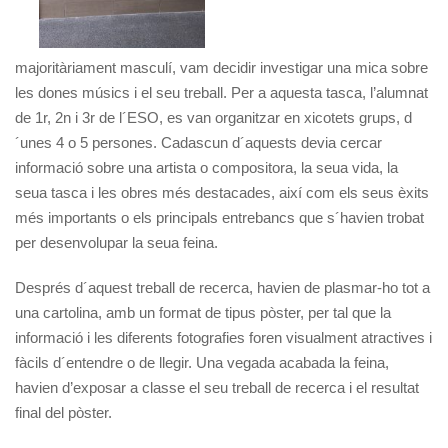
majoritàriament masculí, vam decidir investigar una mica sobre
les dones músics i el seu treball. Per a aquesta tasca, l’alumnat
de 1r, 2n i 3r de l´ESO, es van organitzar en xicotets grups, d
´unes 4 o 5 persones. Cadascun d´aquests devia cercar
informació sobre una artista o compositora, la seua vida, la
seua tasca i les obres més destacades, així com els seus èxits
més importants o els principals entrebancs que s´havien trobat
per desenvolupar la seua feina.
Després d´aquest treball de recerca, havien de plasmar-ho tot a
una cartolina, amb un format de tipus pòster, per tal que la
informació i les diferents fotografies foren visualment atractives i
fàcils d´entendre o de llegir. Una vegada acabada la feina,
havien d’exposar a classe el seu treball de recerca i el resultat
final del pòster.