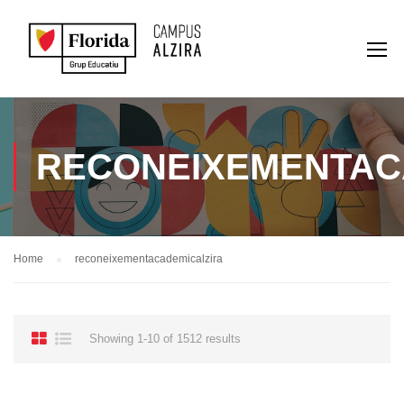
RECONEIXEMENTAC
Home
reconeixementacademicalzira
Showing 1-10 of 1512 results