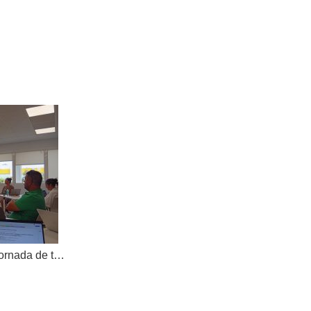
AKOE tanca el curs amb una jornada de treball compartit i dona la benvinguda a una nova cooperativa