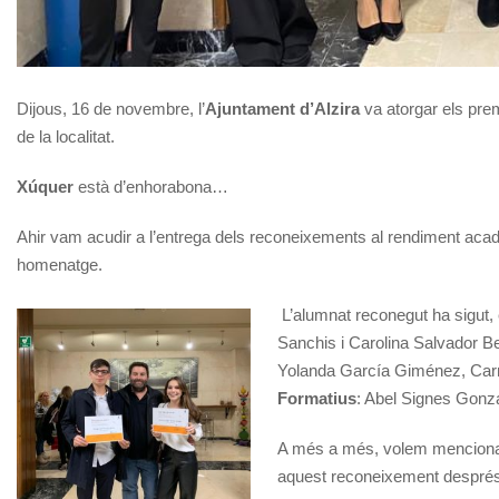
Dijous, 16 de novembre, l’
Ajuntament d’Alzira
va atorgar els prem
de la localitat.
Xúquer
està d’enhorabona…
Ahir vam acudir a l’entrega dels reconeixements al rendiment acad
homenatge.
L’alumnat reconegut ha sigut, 
Sanchis i Carolina Salvador B
Yolanda García Giménez, Carme
Formatius
: Abel Signes Gonzá
A més a més, volem mencionar 
aquest reconeixement després de