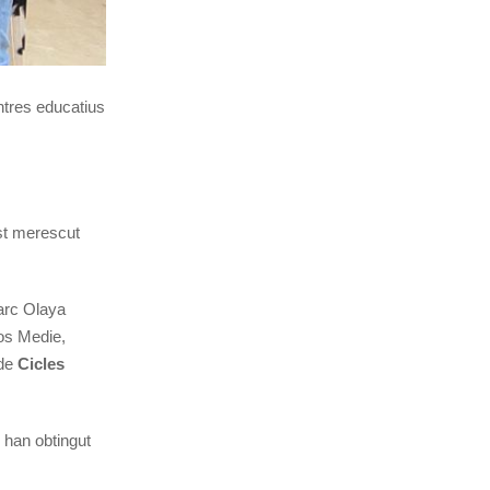
ntres educatius
est merescut
arc Olaya
yos Medie,
 de
Cicles
 han obtingut