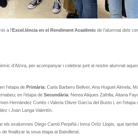
is a l’
Excel.lència en el Rendiment Acadèmic
de l’alumnat dels ce
èmic d’Alzira, per acompanyar i celebrar junt al nostre alumnat aqu
en l’etapa de
Primària
: Carla Barbero Bellver, Ana Huguet Almela, M
ernabeu; en l’etapa de
Secundària
: Nerea Aliques Zafrilla, Aitana Fa
n Hernández Cortés i Valeria Oliver García del Busto i, en l’etapa
lez i Joan Langa Valentín.
els exalumnes Diego Carrió Perpiñá i Inma Ortíz Llopis, que també
 finalitzar la seua etapa al Batxillerat.