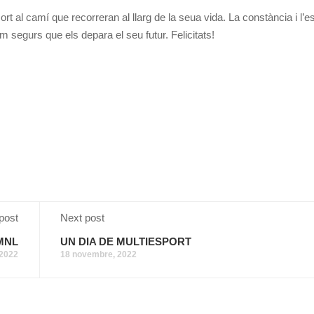
 sort al camí que recorreran al llarg de la seua vida. La constància i l
 segurs que els depara el seu futur. Felicitats!
post
Next post
MNL
UN DIA DE MULTIESPORT
 2022
18 novembre, 2022