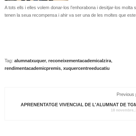
A tots ells i elles volem donar-los l’enhorabona i desitjar-los molta
tenen la seua recompensa i ahir va ser una de les moltes que estem
Tag:
alumnatxuquer
,
reconeixementacademicalzira
,
rendimentacademicpremis
,
xuquercentreeducatiu
Previous 
APRENENTATGE VIVENCIAL DE L'ALUMNAT DE TG
18 novembre,