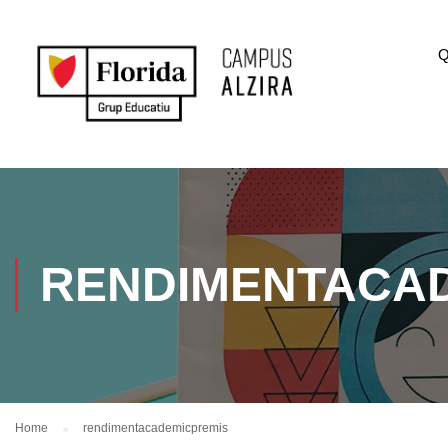
Q
RENDIMENTACA
Home
rendimentacademicpremis