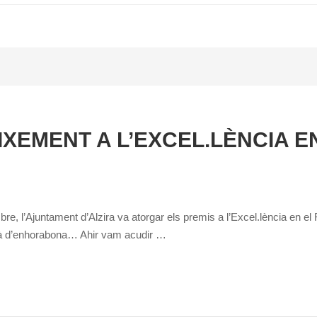
XEMENT A L’EXCEL.LÈNCIA E
re, l’Ajuntament d’Alzira va atorgar els premis a l’Excel.lència en e
stà d’enhorabona… Ahir vam acudir …