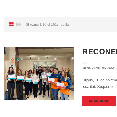
Showing 1-10 of 1512 results
RECONEI
Date
18 NOVEMBRE, 2022
Dijous, 16 de novemb
localitat. Xúquer e
READ MORE