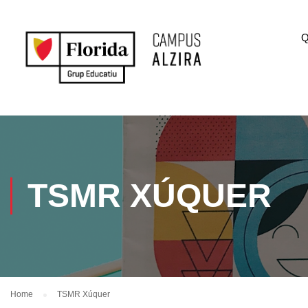
Q
TSMR XÚQUER
Home
TSMR Xúquer