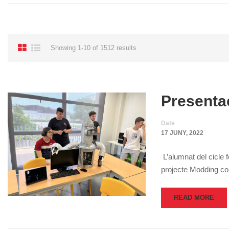
Showing 1-10 of 1512 results
Presenta
Date
17 JUNY, 2022
L’alumnat del cicle 
projecte Modding con
READ MORE