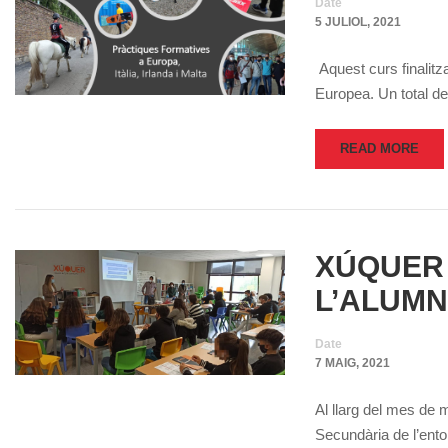
Date
5 JULIOL, 2021
Aquest curs finalit
Europea. Un total 
READ MORE
XÚQUER 
L’ALUMN
Date
7 MAIG, 2021
Al llarg del mes de 
Secundària de l’ent