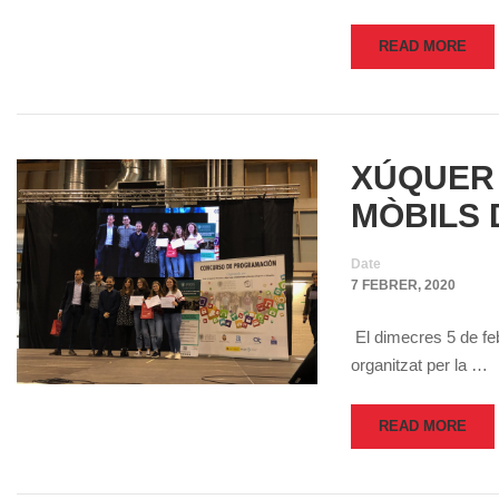
READ MORE
XÚQUER 
MÒBILS 
Date
7 FEBRER, 2020
El dimecres 5 de feb
organitzat per la …
READ MORE