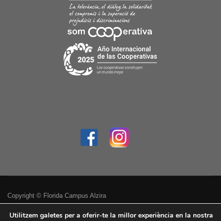
Copyright © Florida Campus Alzira
Política de privacitat
Utilitzem galetes per a oferir-te la millor experiència en la nostra