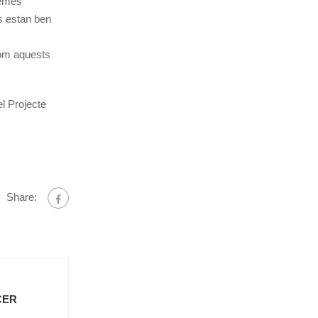
temes
ts estan ben
com aquests
el Projecte
Share:
CER