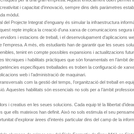
creativitat i capacitat d’innovació, sempre dins dels paràmetres establ
ada mòdul.
pal del Projecte Integrat d’enguany és simular la infraestructura inform
uest repte implica la creació d’una xarxa de comunicacions segura i e
ervidors i estacions de treball, i el desenvolupament d’aplicacions we
e l’empresa. A més, els estudiants han de garantir que les seues sol
enibles, tenint en compte possibles expansions i actualitzacions futu
 tècniques i habilitats pràctiques que són fonamentals en l’àmbit de
petències específiques treballades es troben la configuració de xarxe
plicacions web i l’administració de maquinari.
sversals com la gestió del temps, l’organització del treball en equip
ió. Aquestes habilitats són essencials no sols per a l’àmbit professio
s i creatius en les seues solucions. Cada equip té la llibertat d’idear
 que ells mateixos han definit. Això no sols estimula el seu pensament
unitat d’explorar àrees d’interés particular dins del camp de la inform