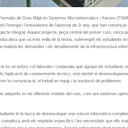
 Formatiu de Grau Mitjà en Sistemes Microinformàtics i Xarxes (TS
b l’energia i l’entusiasme de l’alumnat de 1r any, que han començat a
jecte Integrat. Aquest projecte, peça central del primer curs, cerca p
educativa que va més enllà de la teoria, submergint els estudiants en
 realista les demandes i els desafiaments de la infraestructura infor
rat és un esforç col·laboratiu i cooperatiu que agrupa els estudiants e
s l’aplicació de coneixements tècnics, sinó també el desenvolupament
om la comunicació, el treball en equip i la resolució de problemes.
ments adquirits en els diferents mòduls del curs, com ara sistemes oper
udiants té la tasca de desenvolupar una solució informàtica complet
 complisca amb els requisits específics i les necessitats que ells ma
a crítiques per a una gran empresa. Aquest enfocament obert permet a