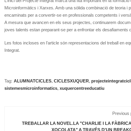
L’inici del Projecte Integrat marca una fita important en la forma
Microinformàtics i Xarxes. Amb una sòlida combinació de teoria i pr
encaminats per a convertir-se en professionals competents i versà
A mesura que avancen en els seus projectes, continuarem documen
joves talents estan preparant-se per a enfrontar els desafiaments d
Les fotos incloses en l’article són representacions del treball en e
Integrat.
Tag:
ALUMNATCICLES
,
CICLESXUQUER
,
projecteintegratcic
sistemesmicroinformatics
,
xuquercentreeducatiu
Previous 
TREBALLAR LA NOVEL.LA "CHARLIE I LA FÀBRICA
XOCOLATA" A TRAVÉS D'UN BREAK