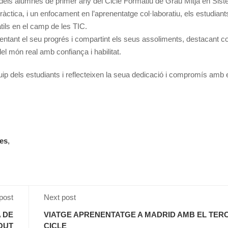
ció dels alumnes de primer any del Cicle Formatiu de Grau Mitjà en Sis
àctica, i un enfocament en l’aprenentatge col·laboratiu, els estudian
tils en el camp de les TIC.
tant el seu progrés i compartint els seus assoliments, destacant 
el món real amb confiança i habilitat.
quip dels estudiants i reflecteixen la seua dedicació i compromís amb 
les
,
post
Next post
 DE
VIATGE APRENENTATGE A MADRID AMB EL TER
OUT
CICLE