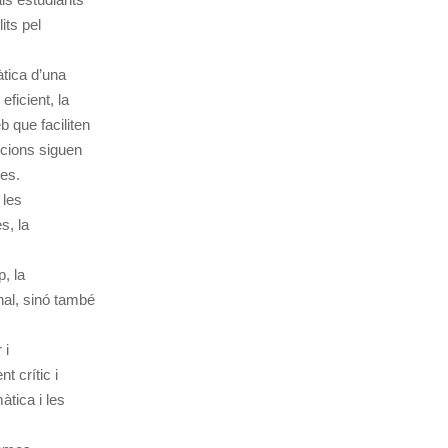
its pel
àtica d’una
ficient, la
b que faciliten
ucions siguen
res.
 les
s, la
, la
nal, sinó també
 i
 crític i
àtica i les