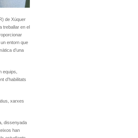
MR) de Xúquer
 treballar en el
roporcionar
 un entorn que
màtica d’una
n equips,
 d’habilitats
atius, xarxes
a, dissenyada
teixos han
ls estudiants