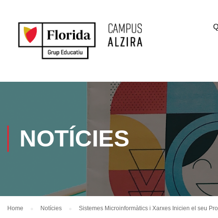
Q
NOTÍCIES
Home
Notícies
Sistemes Microinformàtics i Xarxes Inicien el seu Pro