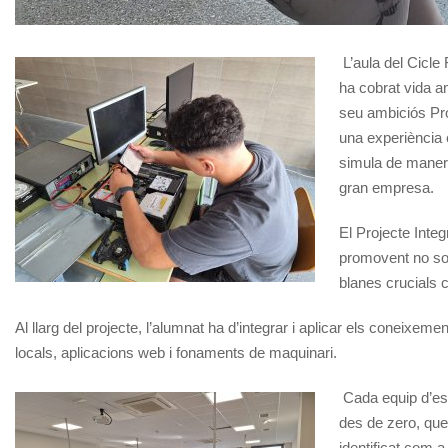
L’aula del Cicle
ha cobrat vida am
seu ambiciós Pro
una experiència 
simula de manera
gran empresa.
El Projecte Integ
promovent no sol
blanes crucials c
Al llarg del projecte, l’alumnat ha d’integrar i aplicar els coneixe
locals, aplicacions web i fonaments de maquinari.
Cada equip d’est
des de zero, que
identificat com 