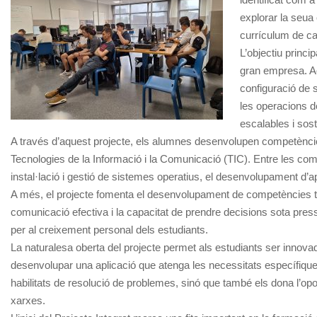
explorar la seua 
currículum de c
L’objectiu princi
gran empresa. Aq
configuració de s
les operacions d
escalables i sost
A través d’aquest projecte, els alumnes desenvolupen competències
Tecnologies de la Informació i la Comunicació (TIC). Entre les com
instal·lació i gestió de sistemes operatius, el desenvolupament d’a
A més, el projecte fomenta el desenvolupament de competències tran
comunicació efectiva i la capacitat de prendre decisions sota press
per al creixement personal dels estudiants.
La naturalesa oberta del projecte permet als estudiants ser innovador
desenvolupar una aplicació que atenga les necessitats específiques
habilitats de resolució de problemes, sinó que també els dona l’oport
xarxes.