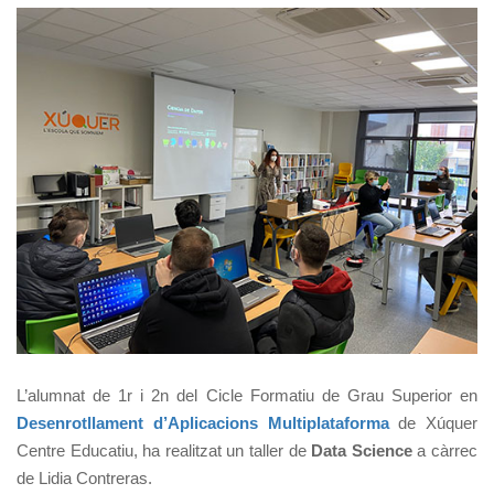
L’alumnat de 1r i 2n del Cicle Formatiu de Grau Superior en
Desenrotllament d’Aplicacions Multiplataforma
de Xúquer
Centre Educatiu, ha realitzat un taller de
Data Science
a càrrec
de Lidia Contreras.