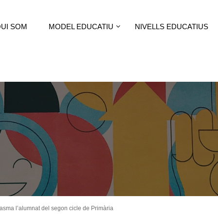
UI SOM
MODEL EDUCATIU
NIVELLS EDUCATIUS
asma l’alumnat del segon cicle de Primària