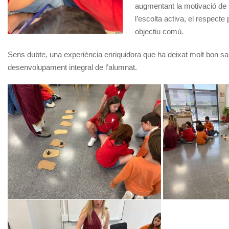
augmentant la motivació de l
l’escolta activa, el respecte
objectiu comú.
Sens dubte, una experiència enriquidora que ha deixat molt bon sab
desenvolupament integral de l’alumnat.