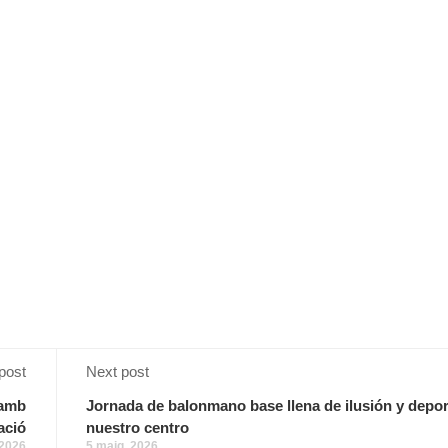
post
Next post
 amb
Jornada de balonmano base llena de ilusión y depor
ació
nuestro centro
 2026
5 maig, 2026