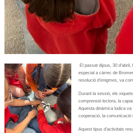
El passat dijous, 30 d’abril,
especial a càrrec de Bromera
resolució d’enigmes, va conve
Durant la sessió, els xiquet
comprensió lectora, la capacit
Aquesta dinàmica lúdica va f
cooperació, la comunicació i 
Aquest tipus d’activitats re