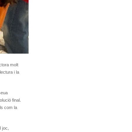
ctora molt
ctura i la
 seua
lució final.
ls com la
 joc,