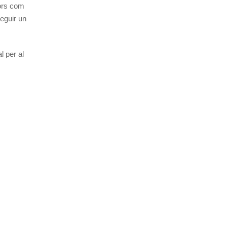
lors com
seguir un
l per al