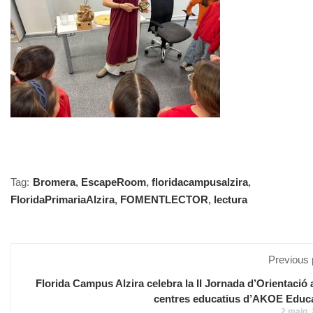
Tag:
Bromera
,
EscapeRoom
,
floridacampusalzira
,
FloridaPrimariaAlzira
,
FOMENTLECTOR
,
lectura
Previous 
Florida Campus Alzira celebra la II Jornada d’Orientació
centres educatius d’AKOE Educ
2 maig,