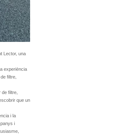
t Lector, una
una experiència
e filtre,
e filtre,
escobrir que un
ncia i la
mpanys i
tusiasme,