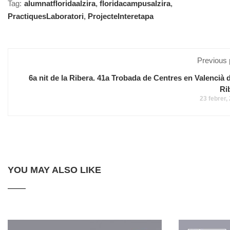
Tag:
alumnatfloridaalzira
,
floridacampusalzira
,
PractiquesLaboratori
,
ProjecteInteretapa
Previous 
6a nit de la Ribera. 41a Trobada de Centres en Valencià d
Ri
23 febrer,
YOU MAY ALSO LIKE