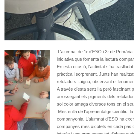
L’alumnat de 1r d’ESO i 3r de Primària
iniciativa que fomenta la lectura compar
En esta ocasió, l’activitat s’ha trasllad
pràctica i sorprenent. Junts han realitza
retoladors i aigua, observant el fenomen d
A través d’esta senzilla però fascinant 
arrossegant els pigments dels retolador
sol color amaga diversos tons en el seu 
Més enllà de l’aprenentatge científic, la
companyonia. L’alumnat d’ESO ha exerci
companyes més xicotets en cada pas de 
interés i una gran capacitat d’observaci