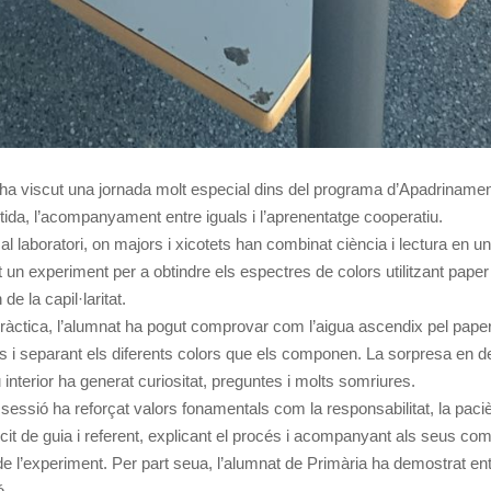
 ha viscut una jornada molt especial dins del programa d’Apadrinamen
tida, l’acompanyament entre iguals i l’aprenentatge cooperatiu.
at al laboratori, on majors i xicotets han combinat ciència i lectura en 
t un experiment per a obtindre els espectres de colors utilitzant paper d
e la capil·laritat.
pràctica, l’alumnat ha pogut comprovar com l’aigua ascendix pel paper d
s i separant els diferents colors que els componen. La sorpresa en d
interior ha generat curiositat, preguntes i molts somriures.
 sessió ha reforçat valors fonamentals com la responsabilitat, la paciè
t de guia i referent, explicant el procés i acompanyant als seus co
l’experiment. Per part seua, l’alumnat de Primària ha demostrat en
ó.