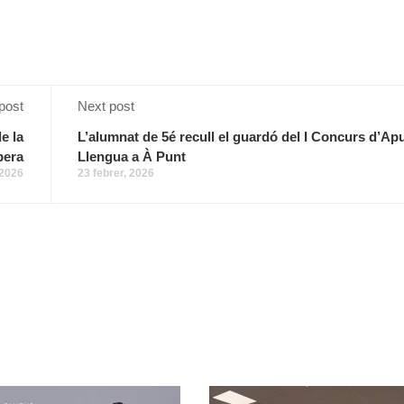
post
Next post
e la
L’alumnat de 5é recull el guardó del I Concurs d’Ap
bera
Llengua a À Punt
 2026
23 febrer, 2026