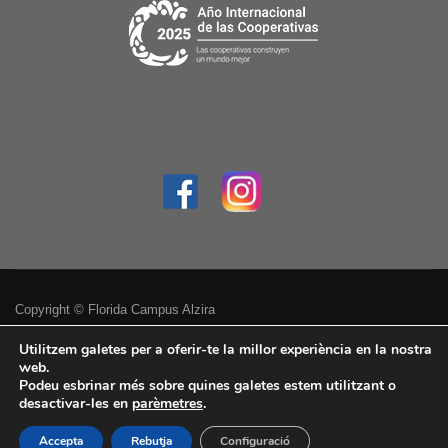
Copyright © Florida Campus Alzira
Política de privacitat
Utilitzem galetes per a oferir-te la millor experiència en la nostra
web.
Podeu esbrinar més sobre quines galetes estem utilitzant o
Avís legal
desactivar-les en
parèmetres
.
Accessibilitat
Accepta
Rebutja
Configuració