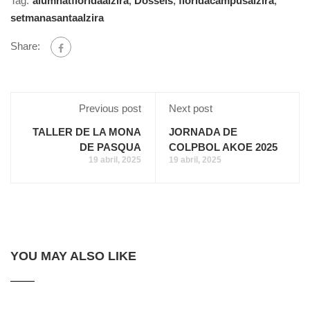
Tag:
alumnatfloridaalzira
,
Dossels
,
floridacampusalzira
,
setmanasantaalzira
Share:
Previous post
Next post
TALLER DE LA MONA
JORNADA DE
DE PASQUA
COLPBOL AKOE 2025
19 abril, 2025
19 abril, 2025
YOU MAY ALSO LIKE