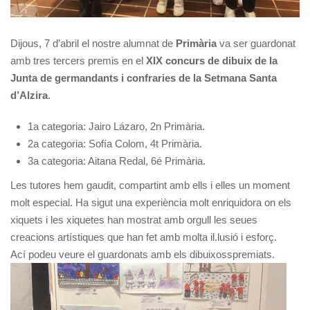
Dijous, 7 d’abril el nostre alumnat de
Primària
va ser guardonat
amb tres tercers premis en el
XIX concurs de dibuix de la
Junta de germandants i confraries de la Setmana Santa
d’Alzira
.
1a categoria: Jairo Lázaro, 2n Primària.
2a categoria: Sofía Colom, 4t Primària.
3a categoria: Aitana Redal, 6é Primària.
Les tutores hem gaudit, compartint amb ells i elles un moment
molt especial. Ha sigut una experiència molt enriquidora on els
xiquets i les xiquetes han mostrat amb orgull les seues
creacions artístiques que han fet amb molta il.lusió i esforç.
Ací podeu veure el guardonats amb els dibuixosspremiats.