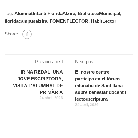
Tag:
AlumnatInfantilFloridaAlzira
,
BibliotecaMunicipal
,
floridacampusalzira
,
FOMENTLECTOR
,
HabitLector
Share:
Previous post
Next post
IRINA REDAL, UNA
El nostre centre
JOVE ESCRIPTORA,
participa en el fòrum
VISITA L'ALUMNAT DE
educatiu de Santillana
PRIMÀRIA
sobre benestar docent i
24 abril, 2026
lectoescriptura
24 abril, 2026