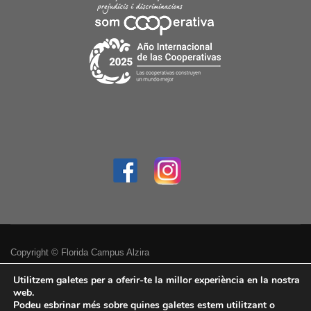
Copyright © Florida Campus Alzira
Política de privacitat
Utilitzem galetes per a oferir-te la millor experiència en la nostra
web.
Podeu esbrinar més sobre quines galetes estem utilitzant o
Avís legal