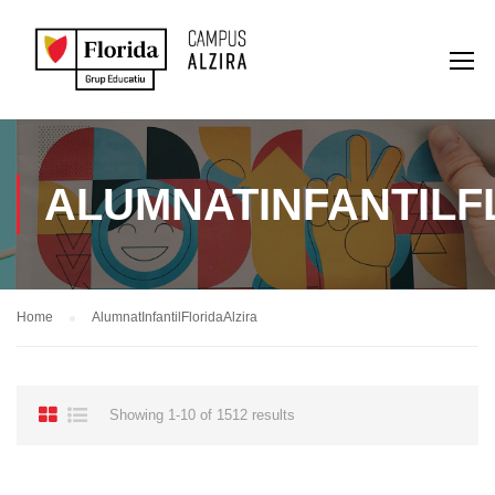
ALUMNATINFANTILF
Home
AlumnatInfantilFloridaAlzira
Showing 1-10 of 1512 results