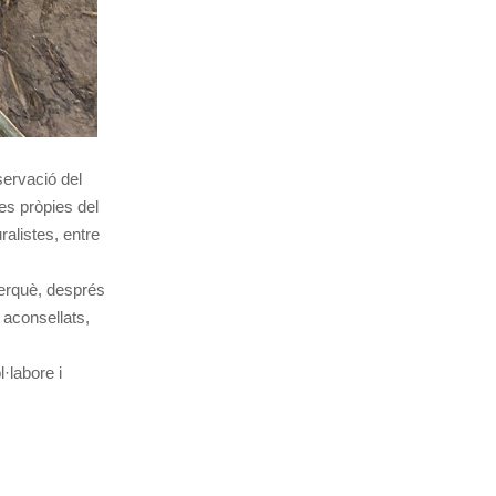
servació del
es pròpies del
ralistes, entre
perquè, després
 aconsellats,
·labore i