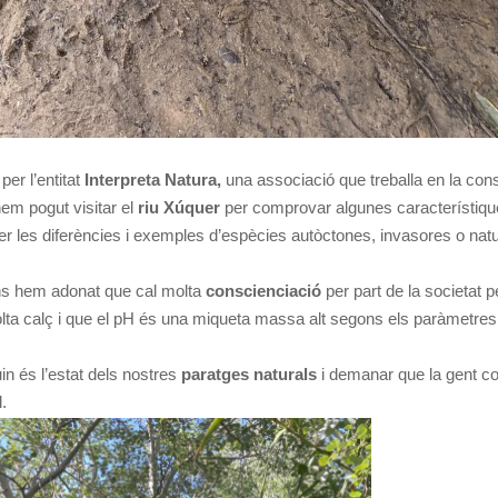
per l’entitat
Interpreta Natura,
una associació que treballa en la con
 hem pogut visitar el
riu Xúquer
per comprovar algunes característiqu
xer les diferències i exemples d’espècies autòctones, invasores o natu
ens hem adonat que cal molta
conscienciació
per part de la societat 
 molta calç i que el pH és una miqueta massa alt segons els paràmetres
n és l’estat dels nostres
paratges naturals
i demanar que la gent col
.