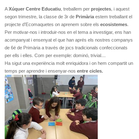
A
Xúquer Centre Educatiu
, treballem per
projectes
, i aquest
segon trimestre, la classe de 3r de
Primària
estem treballant el
projecte d’Ecomaquetes on aprenem sobre els
ecosistemes
.
Per motivar-nos i introduir-nos en el tema a investigar, ens han
acompanyat i ensenyat el que han aprés els nostres companys
de 6é de Primària a través de jocs tradicionals confeccionats
per ells i elles. Com per exemple: dominó, trivial…
Ha sigut una experiència molt enriquidora i on hem compartit un
temps per aprendre i ensenyar-nos
entre cicles.