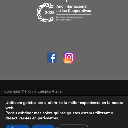
Copyright © Florida Campus Alzira
Política de privacitat
Utilitzem galetes per a oferir-te la millor experiència en la nostra
web.
Podeu esbrinar més sobre quines galetes estem utilitzant o
Avís legal
desactivar-les en
parèmetres
.
Accessibilitat