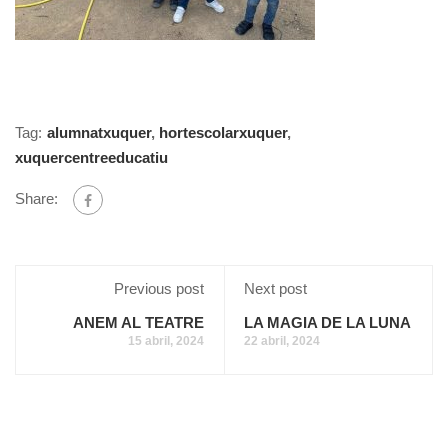
Tag:
alumnatxuquer
,
hortescolarxuquer
,
xuquercentreeducatiu
Share:
Previous post
Next post
ANEM AL TEATRE
LA MAGIA DE LA LUNA
15 abril, 2024
22 abril, 2024