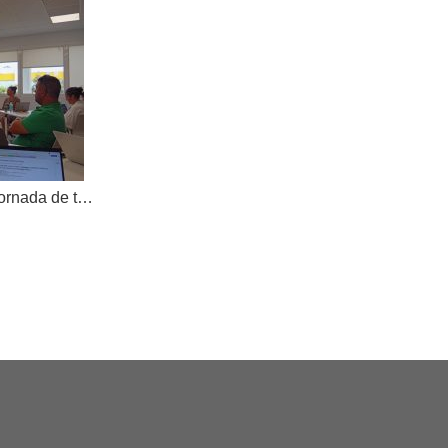
AKOE tanca el curs amb una jornada de treball compartit i dona la benvinguda a una nova cooperativa