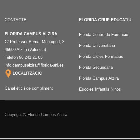
CONTACTE
FLORIDA GRUP EDUCATIU
FLORIDA CAMPUS ALZIRA
Florida Centre de Formació
C/ Professor Bernat Montagud, 3
Florida Universitària
46600 Alzira (Valencia)
Florida Cicles Formatius
Telèfon 96 241 21 85
info.campusalzira@florida-uni.es
Florida Secundària
LOCALITZACIÓ
Florida Campus Alzira
Canal ètic i de compliment
Escoles Infantils Ninos
Copyright © Florida Campus Alzira