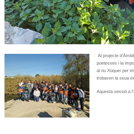
Al projecte d’Àmbit
poetesses i la impo
al riu Xúquer per im
trobaven la seua ex
Aquesta sessió a l’a