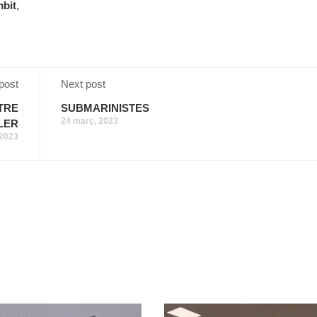
mbit
,
post
Next post
TRE
SUBMARINISTES
24 març, 2023
LER
 2023