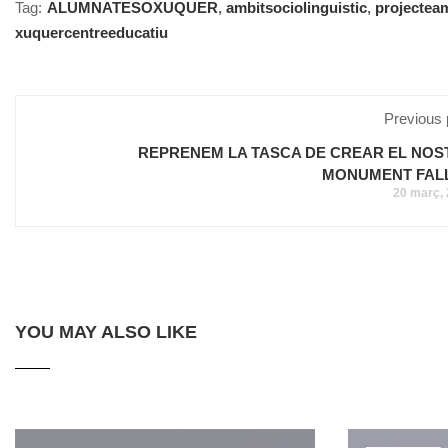
Tag:
ALUMNATESOXUQUER
,
ambitsociolinguistic
,
projectea
xuquercentreeducatiu
Previous 
REPRENEM LA TASCA DE CREAR EL NOS
MONUMENT FAL
20 març,
YOU MAY ALSO LIKE