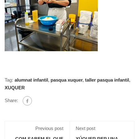
Tag:
alumnat infantil
,
pasqua xuquer
,
taller pasqua infantil
,
XUQUER
Share:
Previous post
Next post
COM SABEM EL QUE
XÚQUER REP UNA