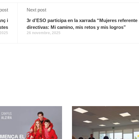
post
Next post
nç i
3r d’ESO participa en la xarrada “Mujeres referent
stes
directivas: Mi camino, mis retos y mis logros”
 2025
26 novembre, 2025