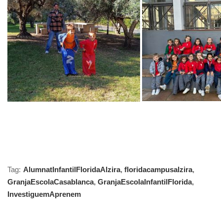
Tag:
AlumnatInfantilFloridaAlzira
,
floridacampusalzira
,
GranjaEscolaCasablanca
,
GranjaEscolaInfantilFlorida
,
InvestiguemAprenem