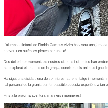
L’alumnat d’Infantil de Florida Campus Alzira ha viscut una jornad
convertit en autèntics pirates per un dia!
Des del primer moment, els nostres xicotets i xicotetes han embar
han explorat els racons de la granja, coneixent els animals i gaudin
Ha sigut una eixida plena de somriures, aprenentatge i moments in
i al personal de la granja per fer possible aquesta experiència tan e
Fins a la pròxima aventura, mariners i marineres!