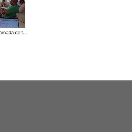
AKOE tanca el curs amb una jornada de treball compartit i dona la benvinguda a una nova cooperativa