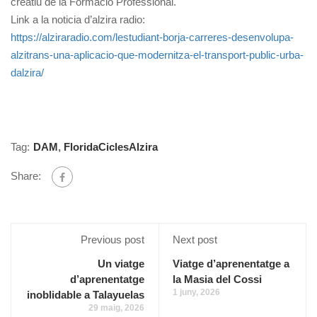
creatiu de la Formació Professional.
Link a la noticia d’alzira radio:
https://alziraradio.com/lestudiant-borja-carreres-desenvolupa-
alzitrans-una-aplicacio-que-modernitza-el-transport-public-urba-
dalzira/
Tag:
DAM
,
FloridaCiclesAlzira
Share:
Previous post
Next post
Un viatge
Viatge d’aprenentatge a
d’aprenentatge
la Masia del Cossi
1 juny, 2026
inoblidable a Talayuelas
29 maig, 2026