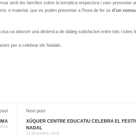
ersar amb les famílies sobre la temàtica respectiva i vam presentar 
òmic o material, que es poden presentar a l’hora de fer ús
d’un cons
cosa va afavorir una dinàmica de diàleg satisfactori entre tots i totes l
stes per a celebrar els Nadals.
post
Next post
IMA
XÚQUER CENTRE EDUCATIU CELEBRA EL FESTI
 2018
NADAL
21 desembre, 2018