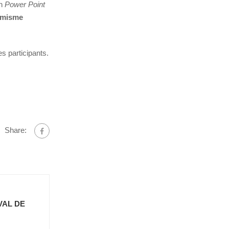
un
Power Point
umisme
es participants.
Share:
VAL DE