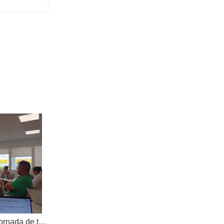
AKOE tanca el curs amb una jornada de treball compartit i dona la benvinguda a una nova cooperativa