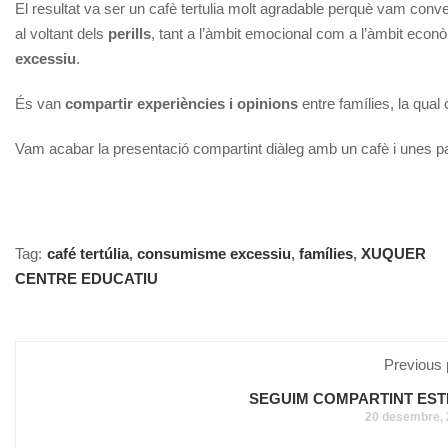
El resultat va ser un cafè tertulia molt agradable perquè vam conv
al voltant dels
perills
, tant a l’àmbit emocional com a l’àmbit econ
excessiu
.
És van
compartir experiències i opinions
entre famílies, la qual 
Vam acabar la presentació compartint diàleg amb un cafè i unes pa
Tag:
café tertúlia
,
consumisme excessiu
,
famílies
,
XUQUER
CENTRE EDUCATIU
Previous 
SEGUIM COMPARTINT EST
20 desembre,