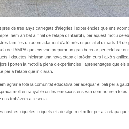
prés de tres anys carregats d’alegries i experiències que ens acom
pre, hem arribat al final de l’etapa d’
Infantil
i, per aquest motiu cel
tres famílies un acomiadament d’allò més especial el dimarts 14 de 
juda de l’AMPA que ens van preparar un gran berenar per celebrar que
uets i xiquetes iniciaran una nova etapa el pròxim curs i això significa
ors i porten la motxilla plena d’experiències i aprenentatges que els 
e per a l’etapa que iniciaran.
em agrair a tota la comunitat educativa per adequar el pati per a gaud
prada molt entranyable on les emocions ens van commoure a totes 
 ens trobàvem a l’escola.
es nostres xiquetes i xiquets els desitgem el millor per a la etapa que