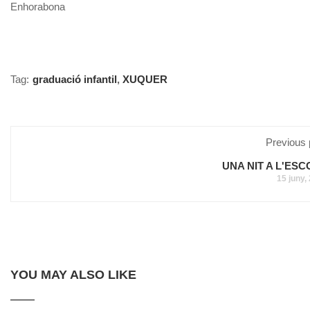
Enhorabona
Tag:
graduació infantil
,
XUQUER
Previous 
UNA NIT A L'ES
15 juny,
YOU MAY ALSO LIKE