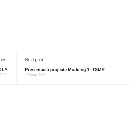
post
Next post
COLA
Presentació projecte Modding 1r TSMR
 2022
17 juny, 2022