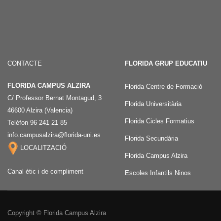
CONTACTE
FLORIDA GRUP EDUCATIU
FLORIDA CAMPUS ALZIRA
Florida Centre de Formació
C/ Professor Bernat Montagud, 3
Florida Universitària
46600 Alzira (Valencia)
Florida Cicles Formatius
Telèfon 96 241 21 85
info.campusalzira@florida-uni.es
Florida Secundària
LOCALITZACIÓ
Florida Campus Alzira
Canal ètic i de compliment
Escoles Infantils Ninos
Copyright © Florida Campus Alzira