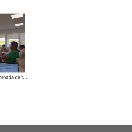
AKOE tanca el curs amb una jornada de treball compartit i dona la benvinguda a una nova cooperativa