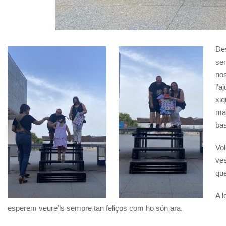
Des
sem
nos
l’a
xiq
maj
bas
Vol
ves
que
A l
esperem veure’ls sempre tan feliços com ho són ara.