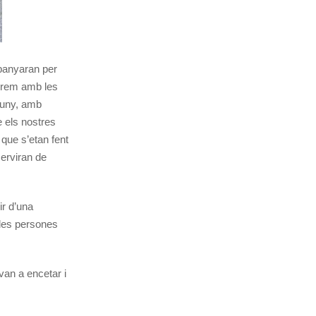
panyaran per
ebrem amb les
juny, amb
 els nostres
 que s’etan fent
serviran de
ir d’una
les persones
 van a encetar i