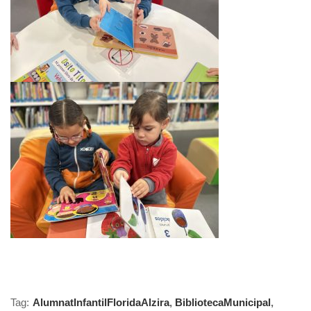
Tag:
AlumnatInfantilFloridaAlzira
,
BibliotecaMunicipal
,