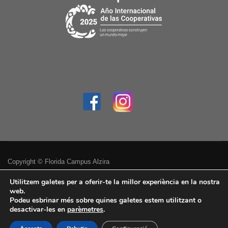
Copyright © Florida Campus Alzira
Política de privacitat
Utilitzem galetes per a oferir-te la millor experiència en la nostra
web.
Podeu esbrinar més sobre quines galetes estem utilitzant o
Avís legal
desactivar-les en
parèmetres
.
Accessibilitat