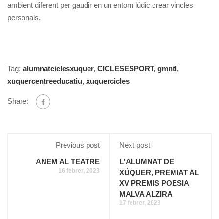
ambient diferent per gaudir en un entorn lúdic crear vincles
personals.
Tag:
alumnatciclesxuquer
,
CICLESESPORT
,
gmntl
,
xuquercentreeducatiu
,
xuquercicles
Share:
Previous post
Next post
ANEM AL TEATRE
L'ALUMNAT DE
16 febrer, 2023
XÚQUER, PREMIAT AL
XV PREMIS POESIA
MALVA ALZIRA
17 febrer, 2023