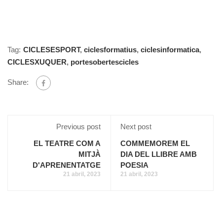
Tag:
CICLESESPORT
,
ciclesformatius
,
ciclesinformatica
,
CICLESXUQUER
,
portesobertescicles
Share:
Previous post
Next post
EL TEATRE COM A
COMMEMOREM EL
MITJÀ
DIA DEL LLIBRE AMB
D'APRENENTATGE
POESIA
21 abril, 2023
21 abril, 2023