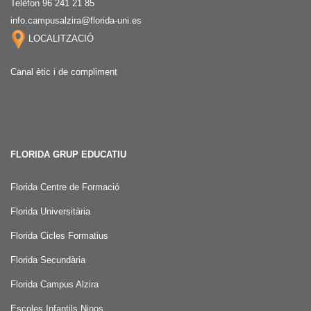
Telèfon 96 241 21 85
info.campusalzira@florida-uni.es
LOCALITZACIÓ
Canal ètic i de compliment
FLORIDA GRUP EDUCATIU
Florida Centre de Formació
Florida Universitària
Florida Cicles Formatius
Florida Secundària
Florida Campus Alzira
Escoles Infantils Ninos