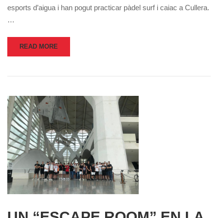
esports d’aigua i han pogut practicar pàdel surf i caiac a Cullera.
…
READ MORE
UN “ESCAPE ROOM” EN LA