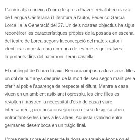
L’alumnat ja coneixia l’obra després d’haver treballat en classe
de Llengua Castellana i Literatura a l’autor, Federico García
Lorca i a la Generació del 27. Un dels nostres objectius ha sigut
reconéixer les característiques pròpies de la posada en escena
del teatre de Lorca segons la concepció del mateix autor i
identificar aquesta obra com una de les més significatives i
importants dins del patrimoni literari castellà.
El contingut de l’obra diu així: Bernarda imposa a les seues filles
un dol de huit anys després de la mort del seu segon marit per a
oferir al poble l’aparença de respecte al difunt. Mentre a casa
viuen en un ambient asfixiant i opressiu, les cinc filles es
revolten i mostren la necessitat d’eixir de casa i viure
intensament, però no aconsegueixen el seu desig i acaben
enfrontant-se les unes a les altres. Aquesta rivalidad entre
germanes desemboca en un tràgic final.
L’obra parla sobre el paper de la dona en aqueixa època on el