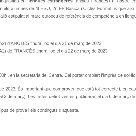
ingüística en
llengües estrangeres
(anglès i francès) al nostre ce
 els alumnes de 4t ESO, 2n FP Bàsica i Cicles Formatius que així 
 allò estipulat al marc europeu de referència de competència en lleng
 (A2) d’ANGLÈS tindrà lloc el dia 21 de març de 2023
c (A2) de FRANCÈS tindrà lloc el dia 22 de març de 2023
00h., en la secretaria del Centre. Cal portar omplert l’imprès de sol·lic
 de 2023. És important que comproveu que està tot correcte i, en cas c
 al 3 de març). Les llistes definitives es publicaran el dia 6 de març de
ipus de prova i els continguts d’aquesta.