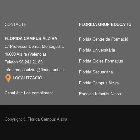
CONTACTE
FLORIDA GRUP EDUCATIU
FLORIDA CAMPUS ALZIRA
Florida Centre de Formació
C/ Professor Bernat Montagud, 3
Florida Universitària
46600 Alzira (Valencia)
Florida Cicles Formatius
Telèfon 96 241 21 85
info.campusalzira@florida-uni.es
Florida Secundària
LOCALITZACIÓ
Florida Campus Alzira
Canal ètic i de compliment
Escoles Infantils Ninos
Copyright © Florida Campus Alzira