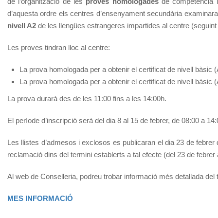
de l’organització de les
proves homologades
de competència l
d’aquesta ordre els centres d’ensenyament secundària examinaran
nivell A2
de les llengües estrangeres impartides al centre (seguint
Les proves tindran lloc al centre:
La prova homologada per a obtenir el certificat de nivell bàsic
La prova homologada per a obtenir el certificat de nivell bàsi
La prova durarà des de les 11:00 fins a les 14:00h.
El període d’inscripció serà del dia 8 al 15 de febrer, de 08:00 a 14:
Les llistes d’admesos i exclosos es publicaran el dia 23 de febrer
reclamació dins del termini establerts a tal efecte (del 23 de febrer
Al web de Conselleria, podreu trobar informació més detallada del t
MES INFORMACIÓ