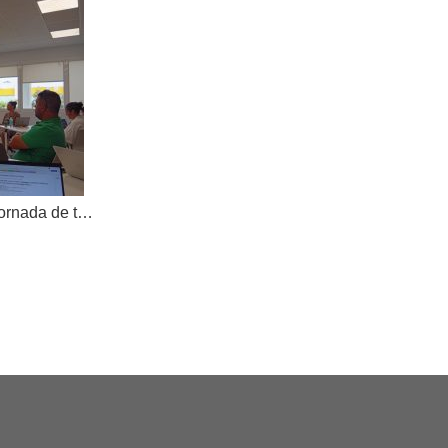
AKOE tanca el curs amb una jornada de treball compartit i dona la benvinguda a una nova cooperativa