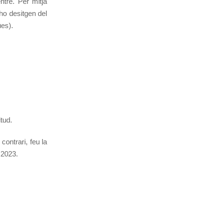
ntre. Per mitjà
ho desitgen del
ües).
itud.
ontrari, feu la
 2023.