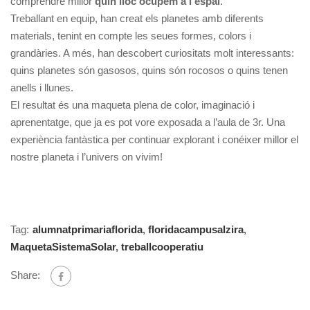
comprendre millor
quin lloc ocupem a l’espai
.
Treballant en equip, han creat els planetes amb diferents
materials, tenint en compte les seues formes, colors i
grandàries. A més, han descobert curiositats molt interessants:
quins planetes són gasosos, quins són rocosos o quins tenen
anells i llunes.
El resultat és una maqueta plena de color, imaginació i
aprenentatge, que ja es pot vore exposada a l’aula de 3r. Una
experiència fantàstica per continuar explorant i conéixer millor el
nostre planeta i l’univers on vivim!
Tag:
alumnatprimariaflorida
,
floridacampusalzira
,
MaquetaSistemaSolar
,
treballcooperatiu
Share: