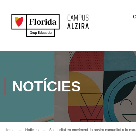
Q
NOTÍCIES
Home
Notícies
Solidaritat en moviment: la nostra comunitat a la car