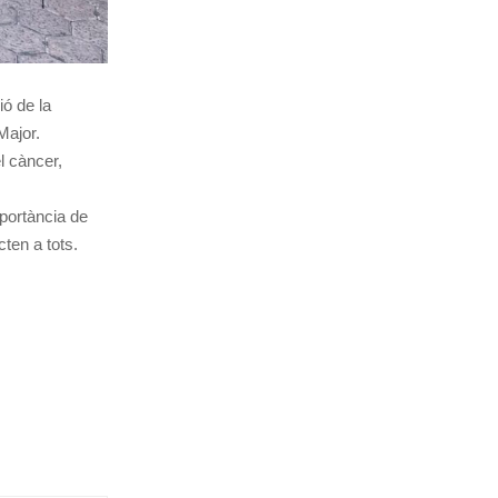
ió de la
Major.
l càncer,
mportància de
ten a tots.