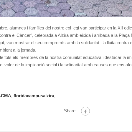
re, alumnes i famílies del nostre col·legi van participar en la XII edic
ontra el Càncer”, celebrada a Alzira amb eixida i arribada a la Plaça 
t, van mostrar el seu compromís amb la solidaritat i la lluita contra e
bient a la jornada.
 de tots els membres de la nostra comunitat educativa i destacar la i
 valor de la implicació social i la solidaritat amb causes que ens afec
ACMA
,
floridacampusalzira
,
Share: