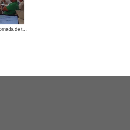
AKOE tanca el curs amb una jornada de treball compartit i dona la benvinguda a una nova cooperativa