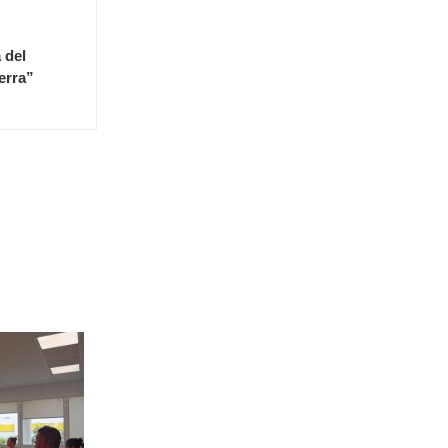
 del
erra”