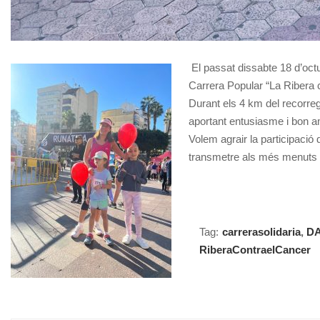
El passat dissabte 18 d’octub
Carrera Popular “La Ribera c
Durant els 4 km del recorregu
aportant entusiasme i bon am
Volem agrair la participació
transmetre als més menuts el
Tag:
carrerasolidaria
,
D
RiberaContraelCancer