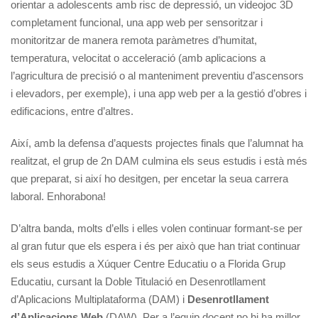
orientar a adolescents amb risc de depressió, un videojoc 3D
completament funcional, una app web per sensoritzar i
monitoritzar de manera remota paràmetres d’humitat,
temperatura, velocitat o acceleració (amb aplicacions a
l’agricultura de precisió o al manteniment preventiu d’ascensors
i elevadors, per exemple), i una app web per a la gestió d’obres i
edificacions, entre d’altres.
Així, amb la defensa d’aquests projectes finals que l’alumnat ha
realitzat, el grup de 2n DAM culmina els seus estudis i està més
que preparat, si així ho desitgen, per encetar la seua carrera
laboral. Enhorabona!
D’altra banda, molts d’ells i elles volen continuar formant-se per
al gran futur que els espera i és per això que han triat continuar
els seus estudis a Xúquer Centre Educatiu o a Florida Grup
Educatiu, cursant la Doble Titulació en Desenrotllament
d’Aplicacions Multiplataforma (DAM) i
Desenrotllament
d’Aplicacions Web
(DAW). Per a l’equip docent no hi ha millor