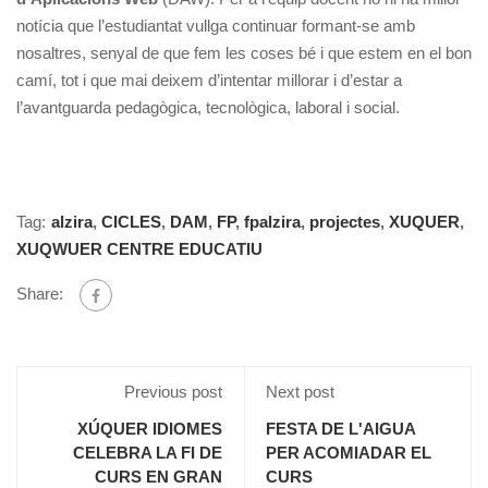
notícia que l’estudiantat vullga continuar formant-se amb
nosaltres, senyal de que fem les coses bé i que estem en el bon
camí, tot i que mai deixem d’intentar millorar i d’estar a
l’avantguarda pedagògica, tecnològica, laboral i social.
Tag:
alzira
,
CICLES
,
DAM
,
FP
,
fpalzira
,
projectes
,
XUQUER
,
XUQWUER CENTRE EDUCATIU
Share:
Previous post
Next post
XÚQUER IDIOMES
FESTA DE L'AIGUA
CELEBRA LA FI DE
PER ACOMIADAR EL
CURS EN GRAN
CURS