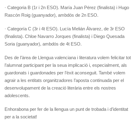
· Categoria B (1r i 2n ESO). María Juan Pérez (finalista) i Hugo
Rascón Roig (guanyador), ambdós de 2n ESO.
· Categoría C (3r i 4t ESO). Lucía Melián Álvarez, de 3r ESO
(finalista). Chloe Navarro Jorques (finalista) i Diego Quesada
Soria (guanyador), ambdós de 4t ESO.
Des de l’àrea de Llengua valenciana i literatura volem felicitar tot
l’alumnat participant per la seua implicació i, especialment, als
guardonats i guardonades per l’èxit aconseguit. També volem
agrair a les entitats organitzadores l’aposta continuada per el
desenvolupament de la creació literària entre els nostres
adolescents.
Enhorabona per fer de la llengua un punt de trobada i d’identitat
per a la societat!