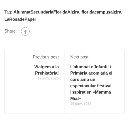
Tag:
AlumnatSecundariaFloridaAlzira
,
floridacampusalzira
,
LaRosadePaper
Share:
Previous post
Next post
Viatgem a la
L’alumnat d’Infantil i
Prehistòria!
Primària acomiada el
17 juny, 2026
curs amb un
espectacular festival
inspirat en «Mamma
Mia!»
19 juny, 2026